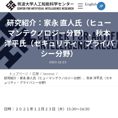
コ
ナ
English
ン
ビ
テ
ゲ
ン
ー
研究紹介：家永 直人氏（ヒュー
ツ
シ
へ
ョ
マンテクノロジー分野）、秋本
ス
ン
キ
に
洋平氏（セキュリティ・プライバ
ッ
移
プ
動
シー分野）
2021-12-23
トップページ
広報
Seminar
研究紹介：家永 直人氏（ヒューマンテクノロジー分野）、秋本 洋平氏（セキ
ュリティ・プライバシー分野）
日時：２０２１年１２月２３日（木）15:30～16:30