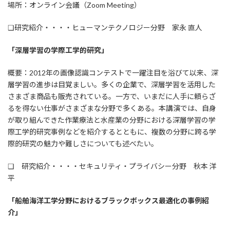
場所：オンライン会議（Zoom Meeting）
❑研究紹介・・・・ヒューマンテクノロジー分野 家永 直人
「
深層学習の学際工学的研究」
概要：2012年の画像認識コンテストで一躍注目を浴びて以来、深
層学習の進歩は目覚ましい。多くの企業で、深層学習を活用した
さまざま商品も販売されている。一方で、いまだに人手に頼らざ
るを得ない仕事がさまざまな分野で多くある。本講演では、自身
が取り組んできた作業療法と水産業の分野における深層学習の学
際工学的研究事例などを紹介するとともに、複数の分野に跨る学
際的研究の魅力や難しさについても述べたい。
❑ 研究紹介・・・・セキュリティ・プライバシー分野 秋本 洋
平
「
船舶海洋工学分野におけるブラックボックス最適化の事例紹
介」