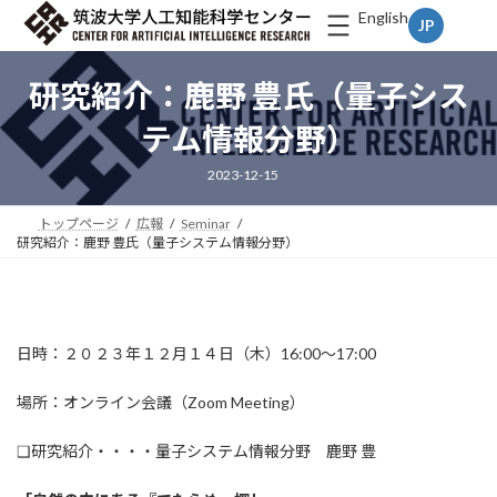
コ
ナ
English
ン
ビ
テ
ゲ
ン
ー
研究紹介：鹿野 豊氏（量子シス
ツ
シ
へ
ョ
テム情報分野）
ス
ン
キ
に
2023-12-15
ッ
移
プ
動
トップページ
広報
Seminar
研究紹介：鹿野 豊氏（量子システム情報分野）
日時：２０２３年１２月１４日（木）16:00～17:00
場所：オンライン会議（Zoom Meeting）
❑研究紹介・・・・量子システム情報分野 鹿野 豊