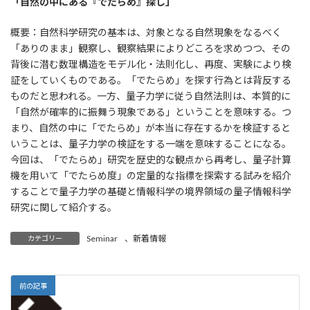
「自然の中にある『でたらめ』探し」
概要：自然科学研究の基本は、対象となる自然現象をなるべく
「ありのまま」観察し、観察結果によりどころを求めつつ、その
背後に潜む数理構造をモデル化・法則化し、再度、実験により検
証をしていくものである。「でたらめ」を探す行為とは背反する
ものだと思われる。一方、量子力学に従う自然法則は、本質的に
「自然が確率的に振舞う現象である」ということを意味する。つ
まり、自然の中に「でたらめ」が本当に存在するかを検証すると
いうことは、量子力学の検証をする一端を意味することになる。
今回は、「でたらめ」研究を歴史的な観点から再考し、量子計算
機を用いて「でたらめ度」の定量的な指標を探索する試みを紹介
することで量子力学の基礎と情報科学の境界領域の量子情報科学
研究に関して紹介する。
Seminar
、
新着情報
カテゴリー
前の記事